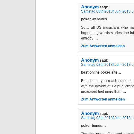
Anonym
sagt:
Samstag 08th 2013f Juni 2013 
poker websites…
So… all US musicians who mak
happening words stories, the lat
entropy….
Zum Antworten anmelden
Anonym
sagt:
Samstag 08th 2013f Juni 2013 
best online poker site…
But, should you reach some set 
with the advent of TV publicizi
increased tied more than….
Zum Antworten anmelden
Anonym
sagt:
Samstag 08th 2013f Juni 2013 
poker bonus…
The rest are bluffing and hopin