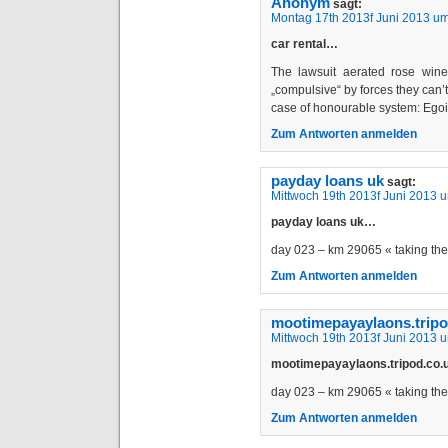
Anonym
sagt:
Montag 17th 2013f Juni 2013 um
car rental…
The lawsuit aerated rose win
„compulsive“ by forces they can’
case of honourable system: Eg
Zum Antworten anmelden
payday loans uk
sagt:
Mittwoch 19th 2013f Juni 2013 
payday loans uk…
day 023 – km 29065 « taking t
Zum Antworten anmelden
mootimepayaylaons.tripo
Mittwoch 19th 2013f Juni 2013 
mootimepayaylaons.tripod.co
day 023 – km 29065 « taking t
Zum Antworten anmelden