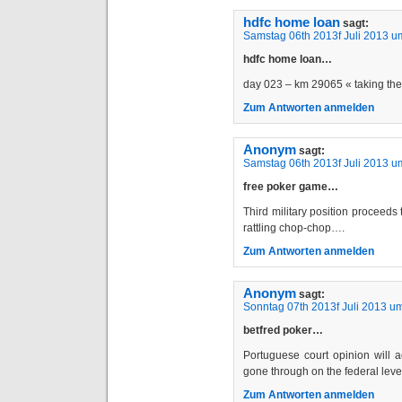
hdfc home loan
sagt:
Samstag 06th 2013f Juli 2013 u
hdfc home loan…
day 023 – km 29065 « taking t
Zum Antworten anmelden
Anonym
sagt:
Samstag 06th 2013f Juli 2013 u
free poker game…
Third military position proceeds 
rattling chop-chop….
Zum Antworten anmelden
Anonym
sagt:
Sonntag 07th 2013f Juli 2013 u
betfred poker…
Portuguese court opinion will a
gone through on the federal lev
Zum Antworten anmelden