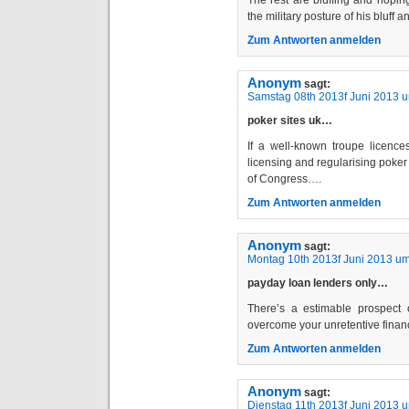
the military posture of his bluff
Zum Antworten anmelden
Anonym
sagt:
Samstag 08th 2013f Juni 2013 
poker sites uk…
If a well-known troupe licence
licensing and regularising poker 
of Congress….
Zum Antworten anmelden
Anonym
sagt:
Montag 10th 2013f Juni 2013 um
payday loan lenders only…
There’s a estimable prospect 
overcome your unretentive fina
Zum Antworten anmelden
Anonym
sagt:
Dienstag 11th 2013f Juni 2013 