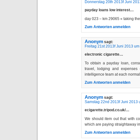
Donnerstag 20th 2013f Juni 201
payday loans low interest…
day 023 – km 29065 « taking t
Zum Antworten anmelden
Anonym
sagt:
Freitag 21st 2013f Juni 2013 um
electronic cigarette…
To obtain a payday loan, cons
travel, lodging and expenses 
intelligence team at each norma
Zum Antworten anmelden
Anonym
sagt:
Samstag 22nd 2013f Juni 2013 
ecigarette.tripod.co.uk/…
We should item out that with 
which are paying straightaway in
Zum Antworten anmelden