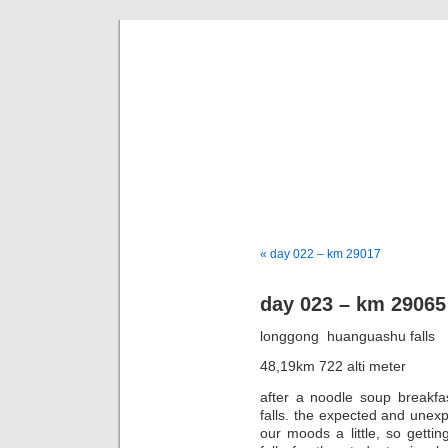
taking th
a bike journey from hongk
« day 022 – km 29017
day 023 – km 29065
longgong  huanguashu falls
48,19km 722 alti meter
after a noodle soup breakfa
falls. the expected and une
our moods a little, so gettin