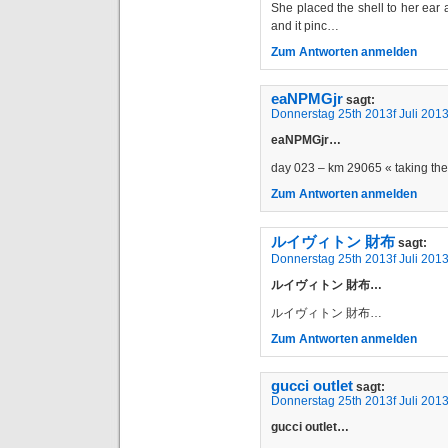
She placed the shell to her ear
and it pinc…
Zum Antworten anmelden
eaNPMGjr
sagt:
Donnerstag 25th 2013f Juli 201
eaNPMGjr…
day 023 – km 29065 « taking t
Zum Antworten anmelden
ルイヴィトン 財布
sagt:
Donnerstag 25th 2013f Juli 201
ルイヴィトン 財布…
ルイヴィトン 財布…
Zum Antworten anmelden
gucci outlet
sagt:
Donnerstag 25th 2013f Juli 201
gucci outlet…