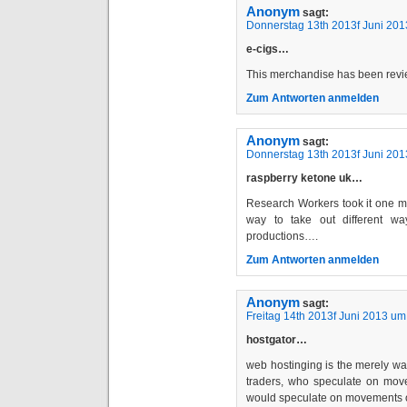
Anonym
sagt:
Donnerstag 13th 2013f Juni 201
e-cigs…
This merchandise has been revi
Zum Antworten anmelden
Anonym
sagt:
Donnerstag 13th 2013f Juni 201
raspberry ketone uk…
Research Workers took it one me
way to take out different wa
productions….
Zum Antworten anmelden
Anonym
sagt:
Freitag 14th 2013f Juni 2013 um
hostgator…
web hostinging is the merely wa
traders, who speculate on movem
would speculate on movements o