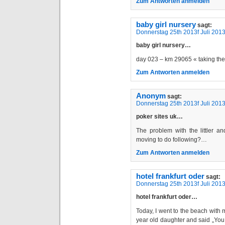
Zum Antworten anmelden
baby girl nursery
sagt:
Donnerstag 25th 2013f Juli 201
baby girl nursery…
day 023 – km 29065 « taking t
Zum Antworten anmelden
Anonym
sagt:
Donnerstag 25th 2013f Juli 201
poker sites uk…
The problem with the littler an
moving to do following?…
Zum Antworten anmelden
hotel frankfurt oder
sagt:
Donnerstag 25th 2013f Juli 201
hotel frankfurt oder…
Today, I went to the beach with m
year old daughter and said „You c