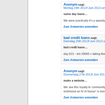
Anonym
sagt:
Montag 24th 2013f Juni 2013 um
same day loans…
We were practically it’s a speed
Zum Antworten anmelden
bad credit loans
sagt:
Dienstag 25th 2013f Juni 2013 
bad credit loans…
day 023 – km 29065 « taking t
Zum Antworten anmelden
Anonym
sagt:
Donnerstag 27th 2013f Juni 201
make a website…
We see this loyalty to community
victimized an IV of Xanax“ is mo
Zum Antworten anmelden