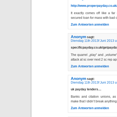
http://www.properpayday.co.u
It exactly comes off like a fa
secured loan for mass with bad c
Zum Antworten anmelden
Anonym
sagt:
Dienstag 11th 2013f Juni 2013 
specificpayday.co.uk/getpayd
The quarrel „play“ and „volume“
attack at sc over next 2 sc rep ap
Zum Antworten anmelden
Anonym
sagt:
Dienstag 11th 2013f Juni 2013 
uk payday lenders…
Banks and citation unions, a
make that I didn’t break anythin
Zum Antworten anmelden