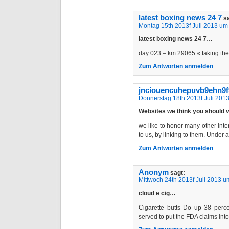
latest boxing news 24 7
s
Montag 15th 2013f Juli 2013 um
latest boxing news 24 7…
day 023 – km 29065 « taking t
Zum Antworten anmelden
jnciouencuhepuvb9ehn9
Donnerstag 18th 2013f Juli 201
Websites we think you should 
we like to honor many other inter
to us, by linking to them. Unde
Zum Antworten anmelden
Anonym
sagt:
Mittwoch 24th 2013f Juli 2013 u
cloud e cig…
Cigarette butts Do up 38 perce
served to put the FDA claims int