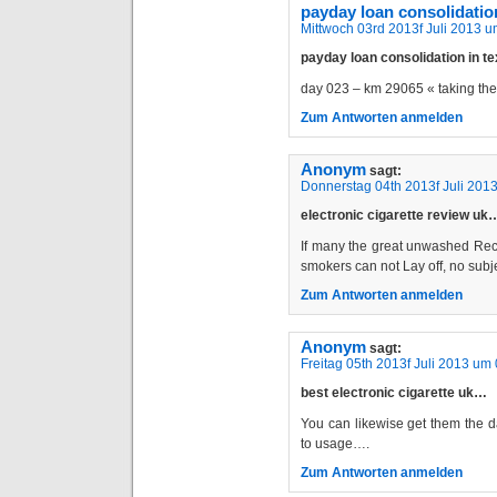
payday loan consolidatio
Mittwoch 03rd 2013f Juli 2013 
payday loan consolidation in 
day 023 – km 29065 « taking t
Zum Antworten anmelden
Anonym
sagt:
Donnerstag 04th 2013f Juli 201
electronic cigarette review uk
If many the great unwashed Rec
smokers can not Lay off, no sub
Zum Antworten anmelden
Anonym
sagt:
Freitag 05th 2013f Juli 2013 um
best electronic cigarette uk…
You can likewise get them the 
to usage….
Zum Antworten anmelden