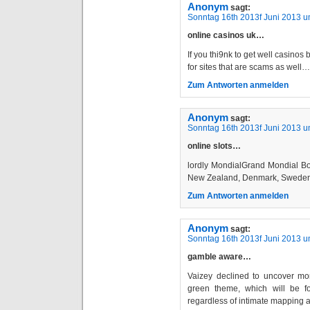
Anonym
sagt:
Sonntag 16th 2013f Juni 2013 u
online casinos uk…
If you thi9nk to get well casinos
for sites that are scams as well…
Zum Antworten anmelden
Anonym
sagt:
Sonntag 16th 2013f Juni 2013 u
online slots…
lordly MondialGrand Mondial B
New Zealand, Denmark, Sweden,
Zum Antworten anmelden
Anonym
sagt:
Sonntag 16th 2013f Juni 2013 u
gamble aware…
Vaizey declined to uncover mor
green theme, which will be fo
regardless of intimate mapping 