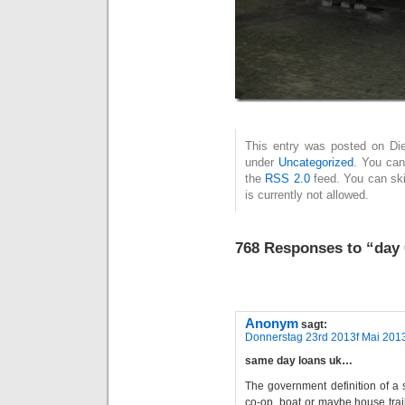
This entry was posted on Dien
under
Uncategorized
. You can
the
RSS 2.0
feed. You can ski
is currently not allowed.
768 Responses to “day 
Anonym
sagt:
Donnerstag 23rd 2013f Mai 201
same day loans uk…
The government definition of a
co-op, boat or maybe house trai