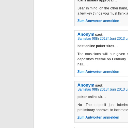
loans instant approval…
Bear in mind, on the other hand
a few key things you must think
Zum Antworten anmelden
Anonym
sagt:
Samstag 08th 2013f Juni 2013 
best online poker sites…
The musicians will our given
depositors freeroll on February
hall….
Zum Antworten anmelden
Anonym
sagt:
Samstag 08th 2013f Juni 2013 
poker online uk…
No. The deposit just interim
preliminary approval to locomot
Zum Antworten anmelden