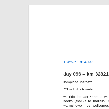
taking th
a bike journey from hongk
« day 095 – km 32739
day 096 – km 32821
kampinos  warsaw
72km 181 alti meter
we ride the last 44km to wa
books (thanks to markus, re
warmshower host wellcomes 