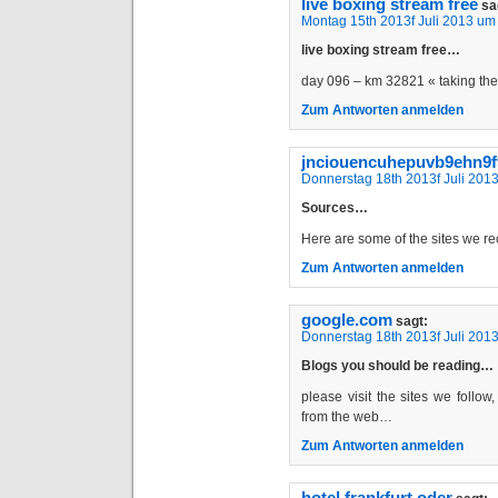
live boxing stream free
sa
Montag 15th 2013f Juli 2013 um
live boxing stream free…
day 096 – km 32821 « taking t
Zum Antworten anmelden
jnciouencuhepuvb9ehn9
Donnerstag 18th 2013f Juli 201
Sources…
Here are some of the sites we r
Zum Antworten anmelden
google.com
sagt:
Donnerstag 18th 2013f Juli 201
Blogs you should be reading…
please visit the sites we follow,
from the web…
Zum Antworten anmelden
hotel frankfurt oder